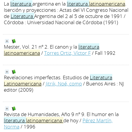
La
literatura
argentina en la
literatura
latinoamericana
.
Iserción y proyecciones : Actas del VI Congreso Nacional
de
Literatura
Argentina del 2 al 5 de octubre de 1991
/
Córdoba : Universidad Nacional de Córdoba (1991)
Mester, Vol. 21 nº 2. El canon y la
literatura
latinoamericana
/
Torres Ortiz, Víctor F
/ Fall 1992
Revelaciones imperfectas. Estudios de
Literatura
Latinoamericana
/
Jitrik, Noé, comp
/ Buenos Aires : NJ
editor (2009)
Revista de Humanidades, Año 9 nº 9. El humor en la
literatura
latinoamericana
de hoy
/
Pérez Martín,
Norma
/ 1996