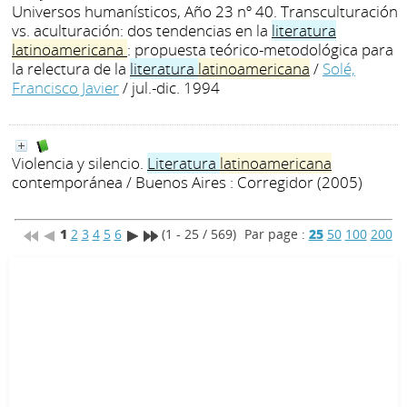
Universos humanísticos, Año 23 nº 40. Transculturación
vs. aculturación: dos tendencias en la
literatura
latinoamericana
: propuesta teórico-metodológica para
la relectura de la
literatura
latinoamericana
/
Solé,
Francisco Javier
/ jul.-dic. 1994
Violencia y silencio.
Literatura
latinoamericana
contemporánea
/ Buenos Aires : Corregidor (2005)
1
2
3
4
5
6
(1 - 25 / 569)
Par page :
25
50
100
200