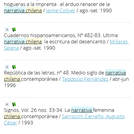
hogueras a la imprenta : el arduo renacer de la
narrativa
chilena
/
Jaime Collyer
/ ago.-set. 1990
Cuadernos hispanoamericanos, Nº 482-83. Ultima
narrativa
chilena
: la escritura del desencanto
/
Millares,
Selena
/ ago.-set. 1990
República de las letras, nº 48. Medio siglo de
narrativa
chilena
contemporánea
/
Teodosio Fernández
/ abr-jun
1996
Signos, Vol. 26 nos. 33-34. La
narrativa
femenina
chilena
contemporánea
/
Sarrocchi Carreño, Augusto
César
/ 1993