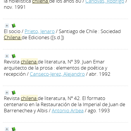
la nolelística
chilena
de los años 80
/
Cánovas, Rodrigo
/
nov. 1991
El socio
/
Prieto, Jenaro
/ Santiago de Chile : Sociedad
Chilena
de Ediciones ([s.d.])
Revista
chilena
de literatura, Nº 39. Juan Emar
arquitecto de la prosa : elementos de poética y
recepción
/
Canseco-Jerez, Alejandro
/ abr. 1992
Revista
chilena
de literatura, Nº 42. El formato
centenario en la Restauración de la Imperial de Juan de
Barrenechea y Albis
/
Antonio Arbea
/ ago. 1993