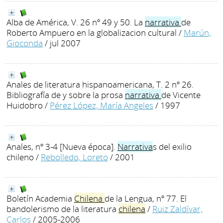
Alba de América, V. 26 nº 49 y 50. La
narrativa
de
Roberto Ampuero en la globalizacion cultural
/
Marún,
Gioconda
/ jul 2007
Anales de literatura hispanoamericana, T. 2 nº 26.
Bibliografía de y sobre la prosa
narrativa
de Vicente
Huidobro
/
Pérez López, María Angeles
/ 1997
Anales, nº 3-4 [Nueva época].
Narrativa
s del exilio
chileno
/
Rebolledo, Loreto
/ 2001
Boletín Academia
Chilena
de la Lengua, nº 77. El
bandolerismo de la literatura
chilena
/
Ruiz Zaldívar,
Carlos
/ 2005-2006