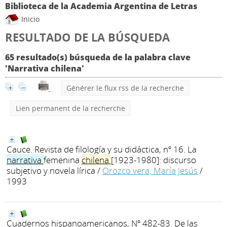
Biblioteca de la Academia Argentina de Letras
Inicio
RESULTADO DE LA BÚSQUEDA
65 resultado(s) búsqueda de la palabra clave
'Narrativa chilena'
Générer le flux rss de la recherche
Lien permanent de la recherche
Cauce. Revista de filología y su didáctica, nº 16. La
narrativa
femenina
chilena
[1923-1980]: discurso
subjetivo y novela lírica
/
Orozco vera, María Jesús
/
1993
Cuadernos hispanoamericanos, Nº 482-83. De las