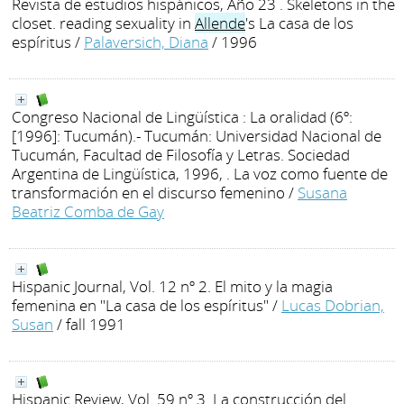
Revista de estudios hispánicos, Año 23 . Skeletons in the
closet. reading sexuality in
Allende
's La casa de los
espíritus
/
Palaversich, Diana
/ 1996
Congreso Nacional de Lingüística : La oralidad (6º:
[1996]: Tucumán).- Tucumán: Universidad Nacional de
Tucumán, Facultad de Filosofía y Letras. Sociedad
Argentina de Lingüística, 1996, . La voz como fuente de
transformación en el discurso femenino
/
Susana
Beatriz Comba de Gay
Hispanic Journal, Vol. 12 nº 2. El mito y la magia
femenina en "La casa de los espíritus"
/
Lucas Dobrian,
Susan
/ fall 1991
Hispanic Review, Vol. 59 nº 3. La construcción del