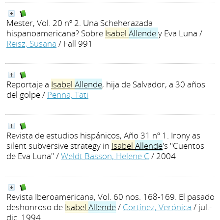
Mester, Vol. 20 nº 2. Una Scheherazada
hispanoamericana? Sobre
Isabel
Allende
y Eva Luna
/
Reisz, Susana
/ Fall 991
Reportaje a
Isabel
Allende
, hija de Salvador, a 30 años
del golpe
/
Penna, Tati
Revista de estudios hispánicos, Año 31 nº 1. Irony as
silent subversive strategy in
Isabel
Allende
's "Cuentos
de Eva Luna"
/
Weldt Basson, Helene C
/ 2004
Revista Iberoamericana, Vol. 60 nos. 168-169. El pasado
deshonroso de
Isabel
Allende
/
Cortínez, Verónica
/ jul.-
dic. 1994