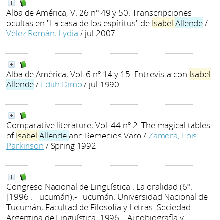
Alba de América, V. 26 nº 49 y 50. Transcripciones
ocultas en "La casa de los espíritus" de
Isabel
Allende
/
Vélez Román, Lydia
/ jul 2007
Alba de América, Vol. 6 nº 14 y 15. Entrevista con
Isabel
Allende
/
Edith Dimo
/ jul 1990
Comparative literature, Vol. 44 nº 2. The magical tables
of
Isabel
Allende
and Remedios Varo
/
Zamora, Lois
Parkinson
/ Spring 1992
Congreso Nacional de Lingüística : La oralidad (6º:
[1996]: Tucumán).- Tucumán: Universidad Nacional de
Tucumán, Facultad de Filosofía y Letras. Sociedad
Argentina de Lingüística, 1996, . Autobiografía y