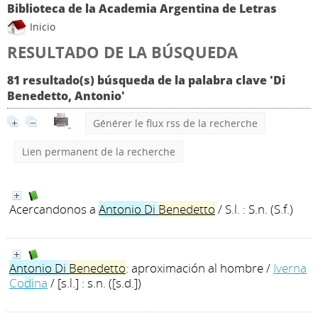
Biblioteca de la Academia Argentina de Letras
Inicio
RESULTADO DE LA BÚSQUEDA
81 resultado(s) búsqueda de la palabra clave 'Di
Benedetto, Antonio'
Générer le flux rss de la recherche
Lien permanent de la recherche
Acercandonos a
Antonio
Di
Benedetto
/ S.l. : S.n. (S.f.)
Antonio
Di
Benedetto
: aproximación al hombre
/
Iverna
Co
di
na
/ [s.l.] : s.n. ([s.d.])