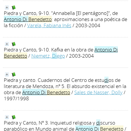
Piedra y Canto, 9-10. "Annabella [El pentágono]", de
Antonio
Di
Benedetto
: aproximaciones a una poética de
la ficción
/
Varela, Fabiana Inés
/ 2003-2004
Piedra y Canto, 9-10. Kafka en la obra de
Antonio
Di
Benedetto
/
Niemetz,
Di
ego
/ 2003-2004
Piedra y canto. Cuadernos del Centro de estu
di
os de
literatura de Mendoza, nº 5. El absurdo existencial en la
obra de
Antonio
Di
Benedetto
/
Sales de Nasser, Dolly
/
1997/1998
Piedra y Canto, Nº 3. Inquietud religiosa y
di
scurso
parabólico en Mundo animal de
Antonio
Di
Benedetto
/