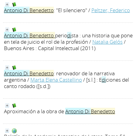
Antonio
Di
Benedetto
: "El silenciero"
/
Peltzer, Federico
Antonio
Di
Benedetto
perio
di
sta : una historia que pone
en tela de juicio el rol de la profesión
/
Natalia Gelós
/
Buenos Aires : Capital Intelectual (2011)
Antonio
Di
Benedetto
: renovador de la narrativa
argentina
/
Marta Elena Castellino
/ [s.l.] : E
di
ciones del
canto rodado ([s.d.])
Aproximación a la obra de
Antonio
Di
Benedetto