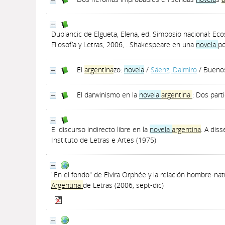
Duplancic de Elgueta, Elena, ed. Simposio nacional: Eco
Filosofía y Letras, 2006, . Shakespeare en una
novela
po
El
argentina
zo:
novela
/
Sáenz, Dalmiro
/ Buenos
El darwinismo en la
novela
argentina
: Dos par
El discurso indirecto libre en la
novela
argentina
. A diss
Instituto de Letras e Artes (1975)
"En el fondo" de Elvira Orphée y la relación hombre-na
Argentina
de Letras (2006, sept-dic)