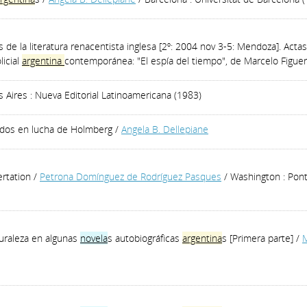
s de la literatura renacentista inglesa [2º: 2004 nov 3-5: Mendoza]. Act
licial
argentina
contemporánea: "El espía del tiempo", de Marcelo Figue
 Aires : Nueva Editorial Latinoamericana (1983)
tidos en lucha de Holmberg
/
Angela B. Dellepiane
ertation
/
Petrona Domínguez de Rodríguez Pasques
/ Washington : Ponti
turaleza en algunas
novela
s autobiográficas
argentina
s [Primera parte]
/
M