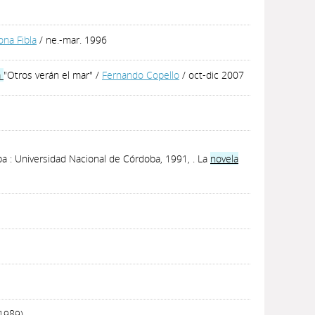
ona Fibla
/ ne.-mar. 1996
a
"Otros verán el mar"
/
Fernando Copello
/ oct-dic 2007
oba : Universidad Nacional de Córdoba, 1991, . La
novela
(1989)