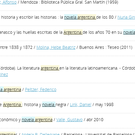
, Alfonso
/ Mendoza : Biblioteca Pública Gral. San Martín (1959)
istoria y escribir las historias : la
novela
argentina
de los 80
/
Nuria Gir
nasco y las huellas escritas de la
Argentina
de los años 70 en su
novel
ntre 1838 y 1872
/
Molina, Hebe Beatriz
/ Buenos Aires : Teseo (2011)
Córdoba). La literatura
argentina
en la literatura latinoamericana. - Córd
tínez
la
argentina
/
Peltzer, Federico
de
Argentina
: historia y
novela
negra
/
Link, Daniel
/ may 1998
económico y
novela
argentina
/
Valle, Gustavo
/ abr 2010
rgentina
s
/
Angela B. Dellepiane
/ Barcelona : Universitat de Barcelona 