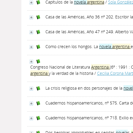
Capítulos de la
novela
argentina
/
Sola González
Casa de las Américas, Año 36 nº 202. Escribir la h
Casa de las Américas, Año 47 nº 249. Alberto Va
Como crecen los hongos. La
novela
argentina
e
Congreso Nacional de Literatura
Argentina
(6º : 1991 : 
argentina
y la verdad de la historia
/
Cecilia Corona Mar
La crisis religiosa en dos personajes de la
nove
Cuadernos hispanoamericanos, nº 575. Carta 
Cuadernos hispanoamericanos, nº 718. Exilio 
Dos heroínas improbables en sendas
novela
s
a