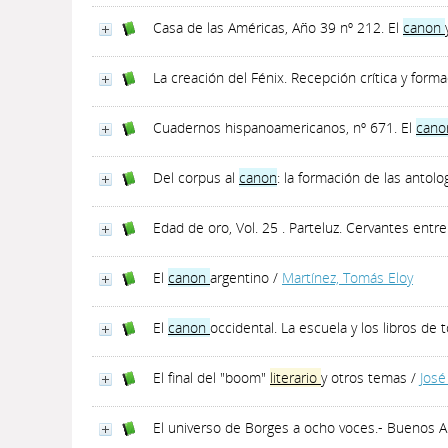
Casa de las Américas, Año 39 nº 212. El
canon
La creación del Fénix. Recepción crítica y form
Cuadernos hispanoamericanos, nº 671. El
can
Del corpus al
canon
: la formación de las antol
Edad de oro, Vol. 25 . Parteluz. Cervantes entr
El
canon
argentino
/
Martínez, Tomás Eloy
El
canon
occidental. La escuela y los libros de
El final del "boom"
literario
y otros temas
/
José
El universo de Borges a ocho voces.- Buenos Aire