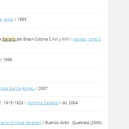
la, Jesús
/ 1993
ma
literario
del Brasil-Colonia S.XVI y XVII
/
Narváez, Jorge E
/ 1996
/
José García-Romeu
/ 2007
a", 1915-1920
/
Verónica Delgado
/ dic 2004
Carlos Enrique Abraham
/ Buenos Aires : Quadrata (2005)