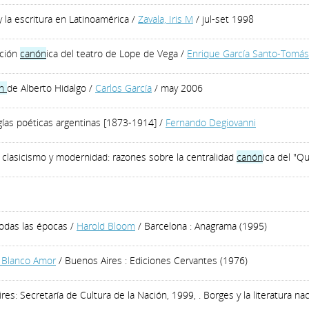
y la escritura en Latinoamérica
/
Zavala, Iris M
/ jul-set 1998
ación
canón
ica del teatro de Lope de Vega
/
Enrique García Santo-Tomás
on
de Alberto Hidalgo
/
Carlos García
/ may 2006
ogías poéticas argentinas [1873-1914]
/
Fernando Degiovanni
e clasicismo y modernidad: razones sobre la centralidad
canón
ica del "Qu
 todas las épocas
/
Harold Bloom
/ Barcelona : Anagrama (1995)
 Blanco Amor
/ Buenos Aires : Ediciones Cervantes (1976)
s: Secretaría de Cultura de la Nación, 1999, . Borges y la literatura na