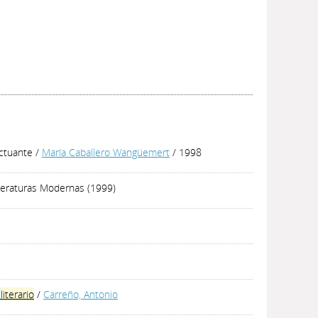
uctuante
/
María Caballero Wangüemert
/ 1998
iteraturas Modernas (1999)
n
literario
/
Carreño, Antonio