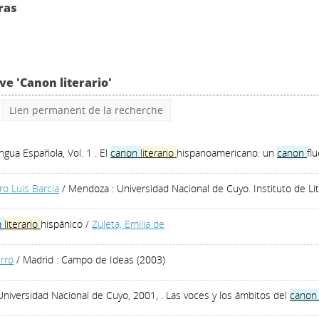
ras
ve 'Canon literario'
Lien permanent de la recherche
gua Española, Vol. 1 . El
canon
literario
hispanoamericano: un
canon
fl
ro Luis Barcia
/ Mendoza : Universidad Nacional de Cuyo. Instituto de L
n
literario
hispánico
/
Zuleta, Emilia de
rro
/ Madrid : Campo de Ideas (2003)
niversidad Nacional de Cuyo, 2001, . Las voces y los ámbitos del
cano