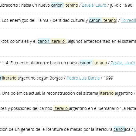
 ultracorto : hacia un nuevo
canon
literario
/
Zavala, Lauro
/ jul-dic 1996
 2. Los enemigos del Halma. (Identidad cultural y
canon
literario
)
/
Torrecil
extos coloniales y el
canon
literario
: algunos antecedentes en el siste
nº 1-4. El cuento ultracorto: hacia un nuevo
canon
literario
/
Zavala, Lauro
n
literario
argentino según Borges
/
Pedro Luis Barcia
/ 1999
 . Una polémica actual: la reconstrucción del sistema
literario
argentino
bates y posiciones del campo
literario
argentino en el Semanario "La Not
lación de un género de la literatura de masas por la literatura
canón
ica
/