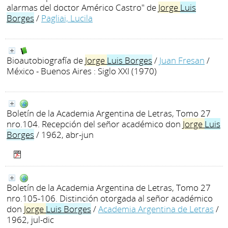
alarmas del doctor Américo Castro" de
Jorge
Luis
Borges
/
Pagliai, Lucila
Bioautobiografía de
Jorge
Luis
Borges
/
Juan Fresan
/
México - Buenos Aires : Siglo XXI (1970)
Boletín de la Academia Argentina de Letras, Tomo 27
nro.104. Recepción del señor académico don
Jorge
Luis
Borges
/ 1962, abr-jun
Boletín de la Academia Argentina de Letras, Tomo 27
nro.105-106. Distinción otorgada al señor académico
don
Jorge
Luis
Borges
/
Academia Argentina de Letras
/
1962, jul-dic