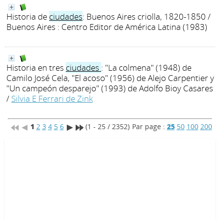
Historia de
ciudades
: Buenos Aires criolla, 1820-1850
/
Buenos Aires : Centro Editor de América Latina (1983)
Historia en tres
ciudades
: "La colmena" (1948) de
Camilo José Cela, "El acoso" (1956) de Alejo Carpentier y
"Un campeón desparejo" (1993) de Adolfo Bioy Casares
/
Silvia E Ferrari de Zink
1
2
3
4
5
6
(1 - 25 / 2352)
Par page :
25
50
100
200