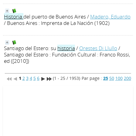
Historia
del puerto de Buenos Aires
/
Madero, Eduardo
/ Buenos Aires : Imprenta de La Nación (1902)
Santiago del Estero: su
historia
/
Orestes Di Llullo
/
Santiago del Estero : Fundación Cultural : Franco Rossi,
ed ([2010])
1
2
3
4
5
6
(1 - 25 / 1953)
Par page :
25
50
100
200