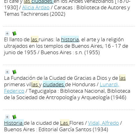
El café y
las
ciudades
en los Andes venezolanos [1870-
1930]
/
Alicia Ardao
/ Caracas : Biblioteca de Autores y
Temas Tachirenses (2002)
El llanto de
las
ruinas: la
historia
, el arte y la religión
ultrajados en los templos de Buenos Aires, 16 - 17 de
junio de 1955
/ Buenos Aires : s.n. (1955)
La Fundación de la Ciudad de Gracias a Dios y de
las
primeras vil
las
y
ciudades
de Honduras
/
Lunardi,
Federico
/ Tegucigalpa : Biblioteca Nacional, Biblioteca
de la Sociedad de Antropología y Arqueología (1946)
Historia
de la ciudad de
Las
Flores
/
Vidal, Alfredo
/
Buenos Aires : Editorial García Santos (1934)