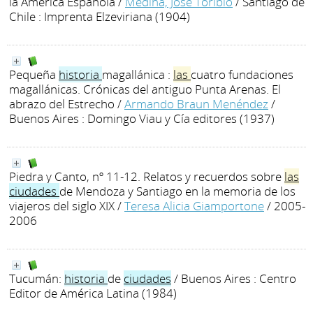
la América Española
/
Medina, José Toribio
/ Santiago de
Chile : Imprenta Elzeviriana (1904)
Pequeña
historia
magallánica :
las
cuatro fundaciones
magallánicas. Crónicas del antiguo Punta Arenas. El
abrazo del Estrecho
/
Armando Braun Menéndez
/
Buenos Aires : Domingo Viau y Cía editores (1937)
Piedra y Canto, nº 11-12. Relatos y recuerdos sobre
las
ciudades
de Mendoza y Santiago en la memoria de los
viajeros del siglo XIX
/
Teresa Alicia Giamportone
/ 2005-
2006
Tucumán:
historia
de
ciudades
/ Buenos Aires : Centro
Editor de América Latina (1984)