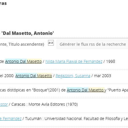
ras
 'Dal Masetto, Antonio'
nte, Título ascendente)
Générer le flux rss de la recherche
 de
Antonio
Dal
Masetto
/
Nilda María Flawiá de Fernández
/ 1998
del 2000:
Antonio
Dal
Masetto
/
Regazzoni, Susanna
/ mar 2003
arcas distópicas en "Bosque"(2001) de
Antonio
Dal
Masetto
y "Puerto Ap
stor
/ Caracas : Monte Avila Editores (1970)
de Fernández
/ Tucumán : Universidad Nacional. Facultad de Filosofía y Le