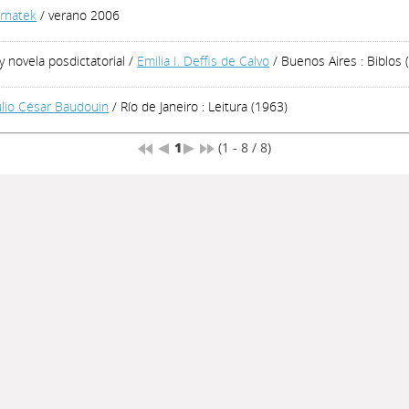
rnatek
/ verano 2006
 novela posdictatorial
/
Emilia I. Deffis de Calvo
/ Buenos Aires : Biblos 
ulio César Baudouin
/ Río de Janeiro : Leitura (1963)
1
(1 - 8 / 8)