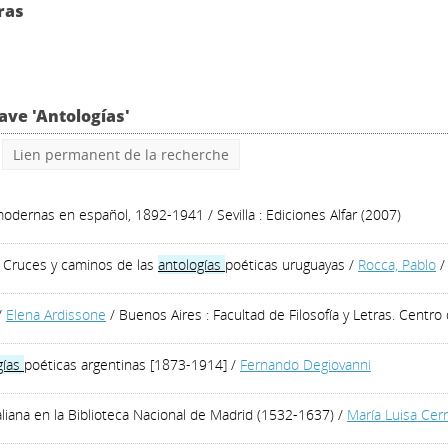
ras
ave 'Antologías'
Lien permanent de la recherche
modernas en español, 1892-1941
/ Sevilla : Ediciones Alfar (2007)
 . Cruces y caminos de las
antologías
poéticas uruguayas
/
Rocca, Pablo
/
/
Elena Ardissone
/ Buenos Aires : Facultad de Filosofía y Letras. Centro
gías
poéticas argentinas [1873-1914]
/
Fernando Degiovanni
aliana en la Biblioteca Nacional de Madrid (1532-1637)
/
María Luisa Cer