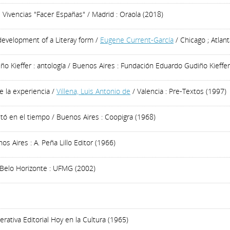
e Vivencias "Facer Españas"
/ Madrid : Oraola (2018)
 development of a Literay form
/
Eugene Current-García
/ Chicago ; Atlan
 Kieffer : antología
/ Buenos Aires : Fundación Eduardo Gudiño Kieffer
e la experiencia
/
Villena, Luis Antonio de
/ Valencia : Pre-Textos (1997)
etó en el tiempo
/ Buenos Aires : Coopigra (1968)
os Aires : A. Peña Lillo Editor (1966)
Belo Horizonte : UFMG (2002)
rativa Editorial Hoy en la Cultura (1965)