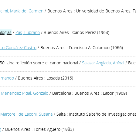
cimi, María del Carmen
/ Buenos Aires : Universidad de Buenos Aires, Fac
ologías
/
Zas, Lubrano
/ Buenos Aires : Carlos Pérez (1968)
to González Castro
/ Buenos Aires : Francisco A. Colombo (1966)
50. Una reflexión sobre el canon nacional
/
Salazar Anglada, Aníbal
/ Bue
ernando
/ Buenos Aires : Losada (2016)
/
Menéndez Pidal, Gonzalo
/ Barcelona ; Buenos Aires : Labor (1969)
/
Martorell de Laconi, Susana
/ Salta : Instituto Salteño de Investigacione
n
/ Buenos Aires : Torres Agüero (1983)