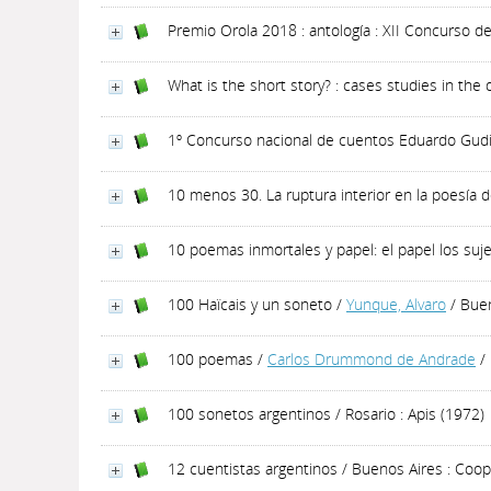
Premio Orola 2018 : antología : XII Concurso d
What is the short story? : cases studies in the
1º Concurso nacional de cuentos Eduardo Gudiño
10 menos 30. La ruptura interior en la poesía d
10 poemas inmortales y papel: el papel los suj
100 Haïcais y un soneto
/
Yunque, Alvaro
/ Buen
100 poemas
/
Carlos Drummond de Andrade
/ 
100 sonetos argentinos
/ Rosario : Apis (1972)
12 cuentistas argentinos
/ Buenos Aires : Coope