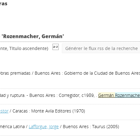
ras
ve 'Rozenmacher, Germán'
nte, Título ascendente)
Générer le flux rss de la recherche
Obras premiadas
/ Buenos Aires : Gobierno de la Ciudad de Buenos Aires
dad y ruptura. - Buenos Aires : Corregidor, c1989, .
Germán
Rozenmache
stor
/ Caracas : Monte Avila Editores (1970)
mérica Latina
/
Lafforgue, Jorge
/ Buenos Aires : Taurus (2005)