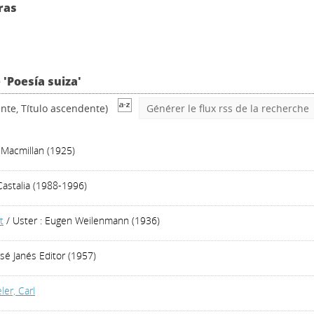
ras
 'Poesía suiza'
nte, Título ascendente)
Générer le flux rss de la recherche
 Macmillan (1925)
Castalia (1988-1996)
t
/ Uster : Eugen Weilenmann (1936)
osé Janés Editor (1957)
ler, Carl