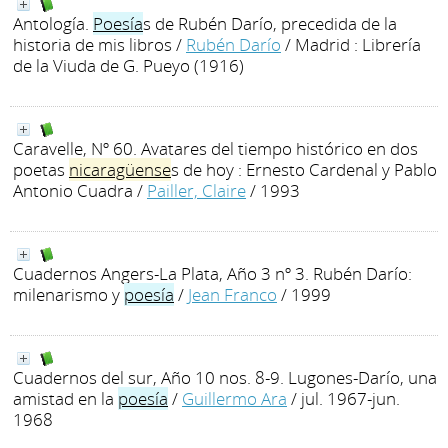
Antología.
Poesía
s de Rubén Darío, precedida de la
historia de mis libros
/
Rubén Darío
/ Madrid : Librería
de la Viuda de G. Pueyo (1916)
Caravelle, Nº 60. Avatares del tiempo histórico en dos
poetas
nicaragüense
s de hoy : Ernesto Cardenal y Pablo
Antonio Cuadra
/
Pailler, Claire
/ 1993
Cuadernos Angers-La Plata, Año 3 nº 3. Rubén Darío:
milenarismo y
poesía
/
Jean Franco
/ 1999
Cuadernos del sur, Año 10 nos. 8-9. Lugones-Darío, una
amistad en la
poesía
/
Guillermo Ara
/ jul. 1967-jun.
1968