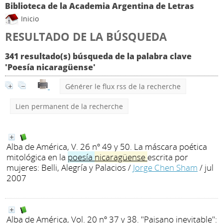
Biblioteca de la Academia Argentina de Letras
Inicio
RESULTADO DE LA BÚSQUEDA
341 resultado(s) búsqueda de la palabra clave
'Poesía nicaragüense'
Générer le flux rss de la recherche
Lien permanent de la recherche
Alba de América, V. 26 nº 49 y 50. La máscara poética
mitológica en la
poesía
nicaragüense
escrita por
mujeres: Belli, Alegría y Palacios
/
Jorge Chen Sham
/ jul
2007
Alba de América, Vol. 20 nº 37 y 38. "Paisano inevitable":