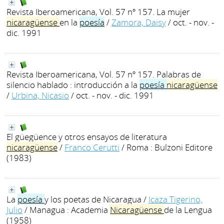
Revista Iberoamericana, Vol. 57 nº 157. La mujer
nicaragüense
en la
poesía
/
Zamora, Daisy
/ oct. - nov. -
dic. 1991
Revista Iberoamericana, Vol. 57 nº 157. Palabras de
silencio hablado : introducción a la
poesía
nicaragüense
/
Urbina, Nicasio
/ oct. - nov. - dic. 1991
El güegüence y otros ensayos de literatura
nicaragüense
/
Franco Cerutti
/ Roma : Bulzoni Editore
(1983)
La
poesía
y los poetas de Nicaragua
/
Icaza Tigerino,
Julio
/ Managua : Academia
Nicaragüense
de la Lengua
(1958)