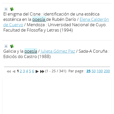
El enigma del Cisne : identificación de una estética
esotérica en la
poesía
de Rubén Darío
/
Elena Calderón
de Cuervo
/ Mendoza : Universidad Nacional de Cuyo.
Facultad de Filosofía y Letras (1994)
Galicia y la
poesía
/
Julieta Gómez Paz
/ Sada-A Coruña :
Ediciós do Castro (1988)
1
2
3
4
5
6
(1 - 25 / 341)
Par page :
25
50
100
200