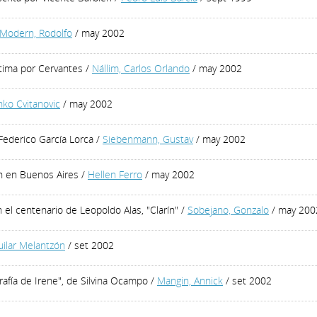
Modern, Rodolfo
/ may 2002
stima por Cervantes
/
Nállim, Carlos Orlando
/ may 2002
nko Cvitanovic
/ may 2002
Federico García Lorca
/
Siebenmann, Gustav
/ may 2002
ón en Buenos Aires
/
Hellen Ferro
/ may 2002
 el centenario de Leopoldo Alas, "Clarín"
/
Sobejano, Gonzalo
/ may 200
uilar Melantzón
/ set 2002
grafía de Irene", de Silvina Ocampo
/
Mangin, Annick
/ set 2002