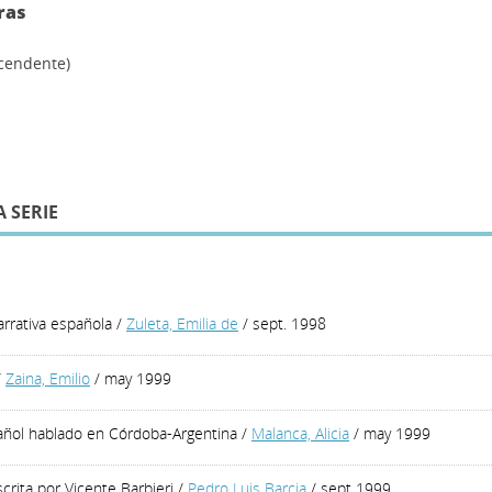
ras
scendente)
 SERIE
rrativa española
/
Zuleta, Emilia de
/ sept. 1998
/
Zaina, Emilio
/ may 1999
pañol hablado en Córdoba-Argentina
/
Malanca, Alicia
/ may 1999
crita por Vicente Barbieri
/
Pedro Luis Barcia
/ sept 1999