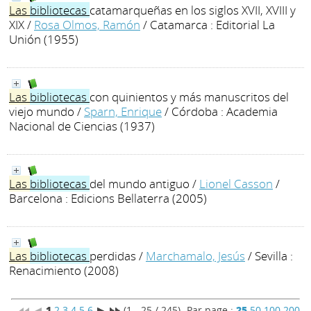
Las
bibliotecas
catamarqueñas en los siglos XVII, XVIII y
XIX
/
Rosa Olmos, Ramón
/ Catamarca : Editorial La
Unión (1955)
Las
bibliotecas
con quinientos y más manuscritos del
viejo mundo
/
Sparn, Enrique
/ Córdoba : Academia
Nacional de Ciencias (1937)
Las
bibliotecas
del mundo antiguo
/
Lionel Casson
/
Barcelona : Edicions Bellaterra (2005)
Las
bibliotecas
perdidas
/
Marchamalo, Jesús
/ Sevilla :
Renacimiento (2008)
1
2
3
4
5
6
(1 - 25 / 245)
Par page :
25
50
100
200