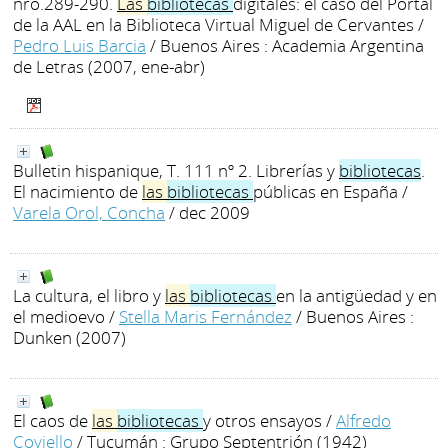
nro.289-290.
Las
bibliotecas
digitales: el caso del Portal
de la AAL en la Biblioteca Virtual Miguel de Cervantes
/
Pedro Luis Barcia
/ Buenos Aires : Academia Argentina
de Letras (2007, ene-abr)
Bulletin hispanique, T. 111 nº 2. Librerías y
bibliotecas
.
El nacimiento de
las
bibliotecas
públicas en España
/
Varela Orol, Concha
/ dec 2009
La cultura, el libro y
las
bibliotecas
en la antigüedad y en
el medioevo
/
Stella Maris Fernández
/ Buenos Aires :
Dunken (2007)
El caos de
las
bibliotecas
y otros ensayos
/
Alfredo
Coviello
/ Tucumán : Grupo Septentrión (1942)