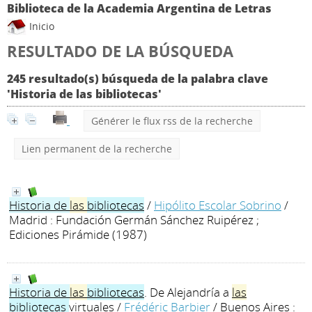
Biblioteca de la Academia Argentina de Letras
Inicio
RESULTADO DE LA BÚSQUEDA
245 resultado(s) búsqueda de la palabra clave
'Historia de las bibliotecas'
Générer le flux rss de la recherche
Lien permanent de la recherche
Historia
de
las
bibliotecas
/
Hipólito Escolar Sobrino
/
Madrid : Fundación Germán Sánchez Ruipérez ;
Ediciones Pirámide (1987)
Historia
de
las
bibliotecas
. De Alejandría a
las
bibliotecas
virtuales
/
Frédéric Barbier
/ Buenos Aires :