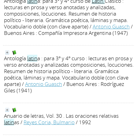
Antología
latin
a: para 3º y 4º curso de
Latín
Clásico :
lecturas en prosa y verso anotadas y analizadas,
composiciones, locuciones. Resumen de historia
político - literaria. Gramática poética, láminas y mapa.
Vocabulario doble (con clave aparte)
/
Antonio Guasch
/
Buenos Aires : Compañía Impresora Argentina (1947)
Antología
latin
a : para 3º y 4º curso : lecturas en prosa y
verso anotadas y analizadas composiciones, locuciones.
Resumen de historia político - literaria. Gramática
poética, láminas y mapa. Vocabulario doble (con clave
aparte)
/
Antonio Guasch
/ Buenos Aires : Rodríguez
Giles (1941)
Anuario de letras, Vol. 30 . Las oraciones relativas
latin
as
/
Reyes Coria, Bulmario
/ 1992