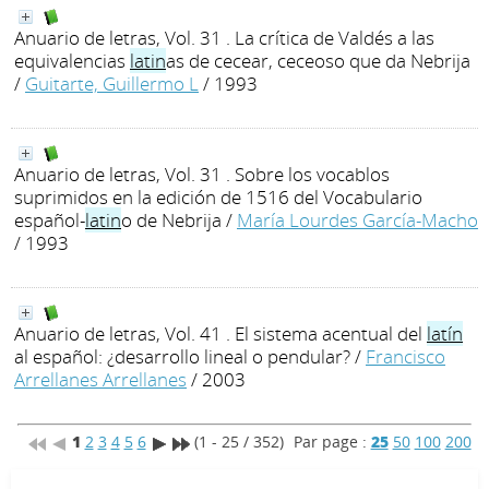
Anuario de letras, Vol. 31 . La crítica de Valdés a las
equivalencias
latin
as de cecear, ceceoso que da Nebrija
/
Guitarte, Guillermo L
/ 1993
Anuario de letras, Vol. 31 . Sobre los vocablos
suprimidos en la edición de 1516 del Vocabulario
español-
latin
o de Nebrija
/
María Lourdes García-Macho
/ 1993
Anuario de letras, Vol. 41 . El sistema acentual del
latín
al español: ¿desarrollo lineal o pendular?
/
Francisco
Arrellanes Arrellanes
/ 2003
1
2
3
4
5
6
(1 - 25 / 352)
Par page :
25
50
100
200