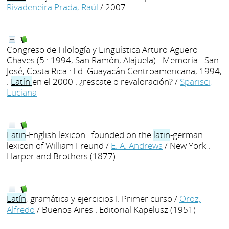
Rivadeneira Prada, Raúl
/ 2007
Congreso de Filología y Lingüística Arturo Agüero
Chaves (5 : 1994, San Ramón, Alajuela).- Memoria.- San
José, Costa Rica : Ed. Guayacán Centroamericana, 1994,
.
Latín
en el 2000 : ¿rescate o revaloración?
/
Sparisci,
Luciana
Latin
-English lexicon : founded on the
latin
-german
lexicon of William Freund
/
E. A. Andrews
/ New York :
Harper and Brothers (1877)
Latín
, gramática y ejercicios I. Primer curso
/
Oroz,
Alfredo
/ Buenos Aires : Editorial Kapelusz (1951)