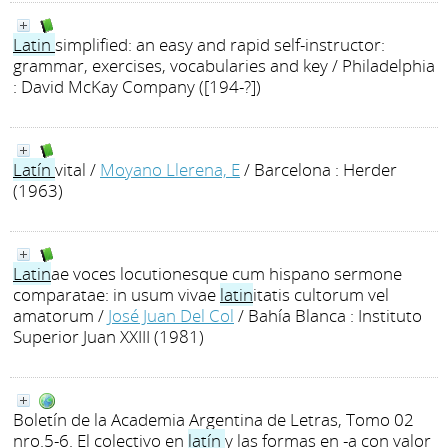
Latin
simplified: an easy and rapid self-instructor:
grammar, exercises, vocabularies and key
/ Philadelphia
: David McKay Company ([194-?])
Latín
vital
/
Moyano Llerena, E
/ Barcelona : Herder
(1963)
Latin
ae voces locutionesque cum hispano sermone
comparatae: in usum vivae
latin
itatis cultorum vel
amatorum
/
José Juan Del Col
/ Bahía Blanca : Instituto
Superior Juan XXIII (1981)
Boletín de la Academia Argentina de Letras, Tomo 02
nro.5-6. El colectivo en
latín
y las formas en -a con valor