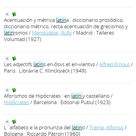
Acentuación y métrica
latin
a : diccionario prosódico,
diccionario métrico, recta acentuación de grecismos y
latin
ismos
/
Mendizábal, Rufo
/ Madrid : Talleres
Voluntad (1927)
Les adjectifs
latin
s en-ôsvs et en-vlentvs
/
Alfred Ernout
/
Paris : Librairie C. Klincksieck (1949)
Aforismos de Hipócrates : en
latín
y castellano
/
Hipócrates
/ Barcelona : Editorial Pubul (1923)
L´alfabeto e la pronunzia del
latin
o
/
Traina, Alfonso
/
Bologna : Riccardo Pàtron (1960)