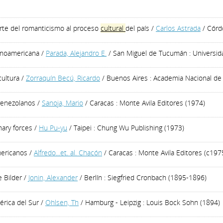
aporte del romanticismo al proceso
cultural
del país
/
Carlos Astrada
/ Córdo
tinoamericana
/
Parada, Alejandro E.
/ San Miguel de Tucumán : Universida
cultura
/
Zorraquín Becú, Ricardo
/ Buenos Aires : Academia Nacional de
venezolanos
/
Sanoja, Mario
/ Caracas : Monte Avila Editores (1974)
nary forces
/
Hu Pu-yu
/ Taipei : Chung Wu Publishing (1973)
mericanos
/
Alfredo...et. al. Chacón
/ Caracas : Monte Avila Editores (c197
 Bilder
/
Jonin, Alexander
/ Berlín : Siegfried Cronbach (1895-1896)
érica del Sur
/
Ohlsen, Th
/ Hamburg - Leipzig : Louis Bock Sohn (1894)