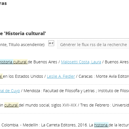
ras
 'Historia cultural'
nte, Título ascendente)
Générer le flux rss de la recherche
historia
cultural
de Buenos Aires
/
Malosetti Costa, Laura
/ Buenos Aires
al
en los Estados Unidos
/
Leslie A. Fiedler
/ Caracas : Monte Avila Edito
nal de Cuyo
/ Mendoza : Facultad de Filosofía y Letras ; Instituto de Filos
ión
cultural
del mundo social, siglos XVII-XIX
/ Tres de Febrero : Universi
n Colombia. - Medellín : La Carreta Editores, 2016. La
historia
de la lectu