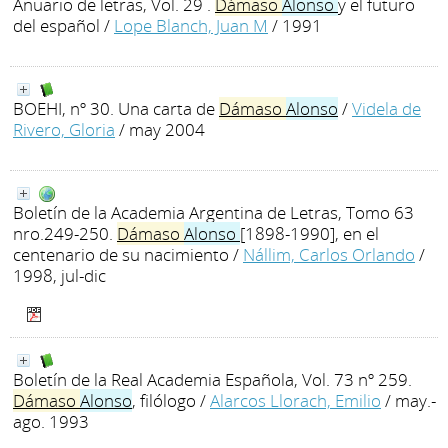
Anuario de letras, Vol. 29 .
Dámaso
Alonso
y el futuro
del español
/
Lope Blanch, Juan M
/ 1991
BOEHI, nº 30. Una carta de
Dámaso
Alonso
/
Videla de
Rivero, Gloria
/ may 2004
Boletín de la Academia Argentina de Letras, Tomo 63
nro.249-250.
Dámaso
Alonso
[1898-1990], en el
centenario de su nacimiento
/
Nállim, Carlos Orlando
/
1998, jul-dic
Boletín de la Real Academia Española, Vol. 73 nº 259.
Dámaso
Alonso
, filólogo
/
Alarcos Llorach, Emilio
/ may.-
ago. 1993