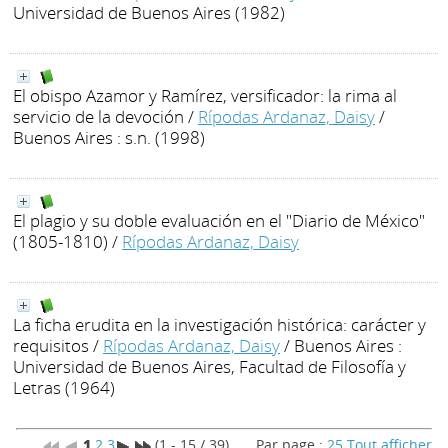
Universidad de Buenos Aires (1982)
El obispo Azamor y Ramírez, versificador: la rima al
servicio de la devoción
/
Rípodas Ardanaz, Daisy
/
Buenos Aires : s.n. (1998)
El plagio y su doble evaluación en el "Diario de México"
(1805-1810)
/
Rípodas Ardanaz, Daisy
La ficha erudita en la investigación histórica: carácter y
requisitos
/
Rípodas Ardanaz, Daisy
/ Buenos Aires :
Universidad de Buenos Aires, Facultad de Filosofía y
Letras (1964)
1
2
3
(1 - 15 / 39)
Par page :
25
Tout afficher