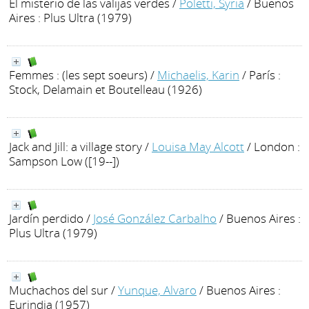
El misterio de las valijas verdes
/
Poletti, Syria
/ Buenos
Aires : Plus Ultra (1979)
Femmes : (les sept soeurs)
/
Michaelis, Karin
/ París :
Stock, Delamain et Boutelleau (1926)
Jack and Jill: a village story
/
Louisa May Alcott
/ London :
Sampson Low ([19--])
Jardín perdido
/
José González Carbalho
/ Buenos Aires :
Plus Ultra (1979)
Muchachos del sur
/
Yunque, Alvaro
/ Buenos Aires :
Eurindia (1957)