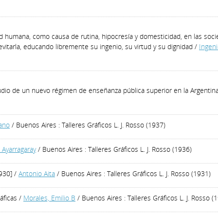
 humana, como causa de rutina, hipocresía y domesticidad, en las soc
itarla, educando libremente su ingenio, su virtud y su dignidad
/
Ingeni
tudio de un nuevo régimen de enseñanza pública superior en la Argentin
ano
/ Buenos Aires : Talleres Gráficos L. J. Rosso (1937)
 Ayarragaray
/ Buenos Aires : Talleres Gráficos L. J. Rosso (1936)
930]
/
Antonio Aita
/ Buenos Aires : Talleres Gráficos L. J. Rosso (1931)
áficas
/
Morales, Emilio B
/ Buenos Aires : Talleres Gráficos L. J. Rosso (