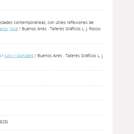
iedades contemporáneas; con útiles reflexiones de
eros, José
/ Buenos Aires : Talleres Gráficos L. J. Rosso
a
/
Julio V González
/ Buenos Aires : Talleres Gráficos L. J.
1929)