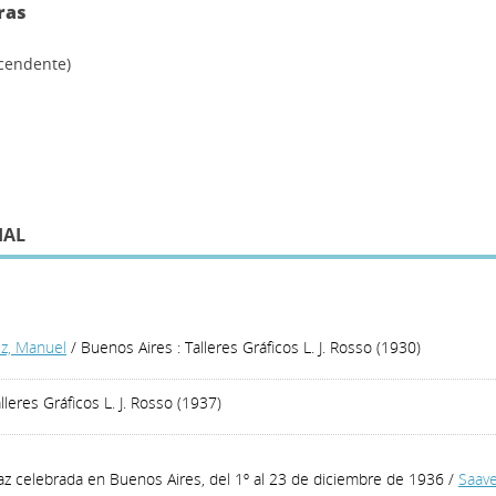
ras
scendente)
IAL
z, Manuel
/ Buenos Aires : Talleres Gráficos L. J. Rosso (1930)
lleres Gráficos L. J. Rosso (1937)
az celebrada en Buenos Aires, del 1º al 23 de diciembre de 1936
/
Saave