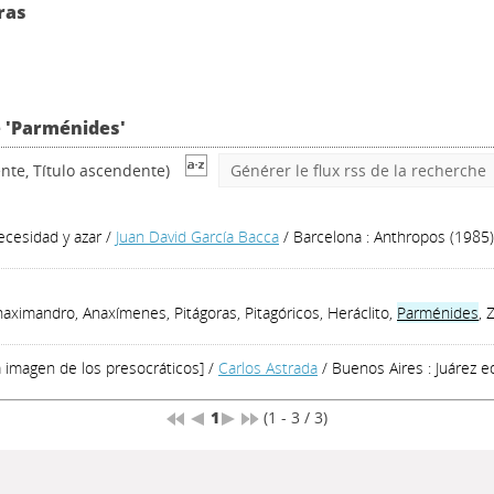
ras
e 'Parménides'
nte, Título ascendente)
Générer le flux rss de la recherche
 necesidad y azar
/
Juan David García Bacca
/ Barcelona : Anthropos (1985)
Anaximandro, Anaxímenes, Pitágoras, Pitagóricos, Heráclito,
Parménides
, 
la imagen de los presocráticos]
/
Carlos Astrada
/ Buenos Aires : Juárez e
1
(1 - 3 / 3)