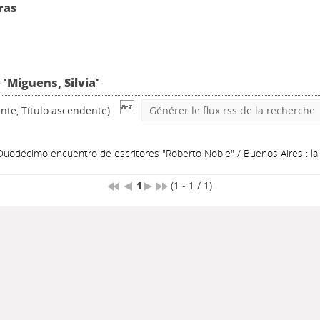
ras
 'Miguens, Silvia'
nte, Título ascendente)
Générer le flux rss de la recherche
. Duodécimo encuentro de escritores "Roberto Noble"
/ Buenos Aires : l
1
(1 - 1 / 1)