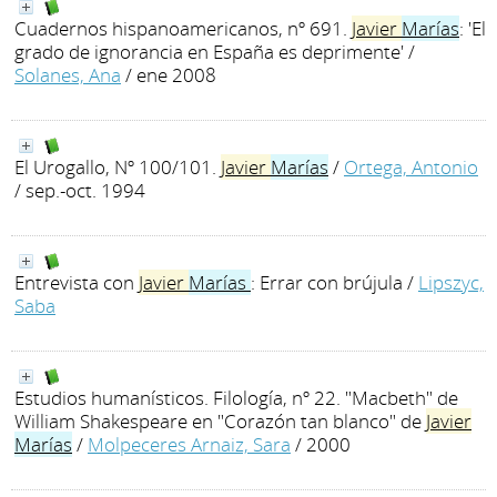
Cuadernos hispanoamericanos, nº 691.
Javier
Marías
: 'El
grado de ignorancia en España es deprimente'
/
Solanes, Ana
/ ene 2008
El Urogallo, Nº 100/101.
Javier
Marías
/
Ortega, Antonio
/ sep.-oct. 1994
Entrevista con
Javier
Marías
: Errar con brújula
/
Lipszyc,
Saba
Estudios humanísticos. Filología, nº 22. "Macbeth" de
William Shakespeare en "Corazón tan blanco" de
Javier
Marías
/
Molpeceres Arnaiz, Sara
/ 2000