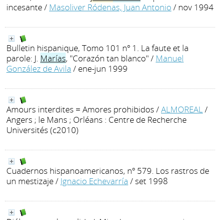
incesante
/
Masoliver Ródenas, Juan Antonio
/ nov 1994
Bulletin hispanique, Tomo 101 nº 1. La faute et la
parole: J.
Marías
, "Corazón tan blanco"
/
Manuel
González de Avila
/ ene-jun 1999
Amours interdites = Amores prohibidos
/
ALMOREAL
/
Angers ; le Mans ; Orléans : Centre de Recherche
Universités (c2010)
Cuadernos hispanoamericanos, nº 579. Los rastros de
un mestizaje
/
Ignacio Echevarría
/ set 1998