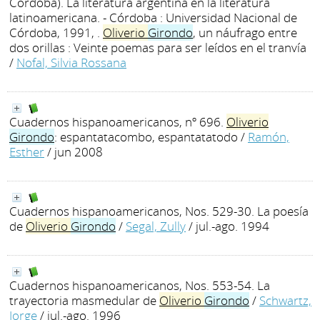
Córdoba). La literatura argentina en la literatura
latinoamericana. - Córdoba : Universidad Nacional de
Córdoba, 1991, .
Oliverio
Girondo
, un náufrago entre
dos orillas : Veinte poemas para ser leídos en el tranvía
/
Nofal, Silvia Rossana
Cuadernos hispanoamericanos, nº 696.
Oliverio
Girondo
: espantatacombo, espantatatodo
/
Ramón,
Esther
/ jun 2008
Cuadernos hispanoamericanos, Nos. 529-30. La poesía
de
Oliverio
Girondo
/
Segal, Zully
/ jul.-ago. 1994
Cuadernos hispanoamericanos, Nos. 553-54. La
trayectoria masmedular de
Oliverio
Girondo
/
Schwartz,
Jorge
/ jul.-ago. 1996