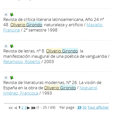
Revista de crítica literaria latinoamericana, Año 24 nº
48.
Oliverio
Girondo
: naturaleza y artificio
/
Masiello,
Francine
/ 2º semestre 1998
Revista de letras, nº 8.
Oliverio
Girondo
: la
manifestación inaugural de una poética de vanguardia
/
Retamoso, Roberto
/ 2003
Revista de literaturas modernas, Nº 26. La visión de
España en la obra de
Oliverio
Girondo
/
Noguerol
Jiménez, Francisca
/ 1993
1
2
3
(1 - 25 / 69)
Par page :
25
50
Tout afficher