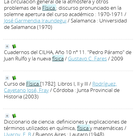
La circulación general de la atmósfera y otros
problemas de la
Física
: discurso pronunciado en la
solemne apertura del curso académico : 1970-1971
/
José Garmendia Iraundegui
/ Salamanca : Universidad
de Salamanca (1970)
Cuadernos del CILHA, Año 10 nº 11. "Pedro Páramo" de
Juan Rulfo y la nueva
física
/
Gustavo C. Fares
/ 2009
Curso de
Física
[1782]. Libros I, II y III
/
Rodríguez,
Cayetano José, Fray
/ Córdoba : Junta Provincial de
Historia (2003)
Diccionario de ciencia: definiciones y explicaciones de
términos utilizados en química,
física
y matemáticas
/
Uvarov, E. B
/ Buenos Aires : Lautaro (1948)