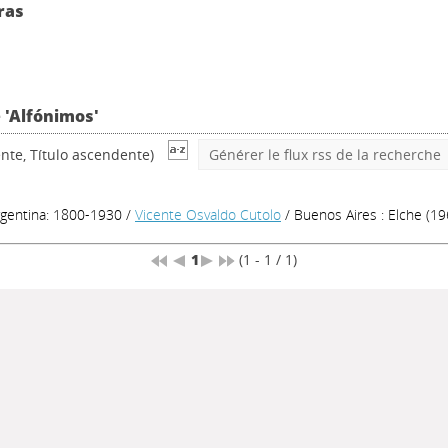
ras
 'Alfónimos'
nte, Título ascendente)
Générer le flux rss de la recherche
rgentina: 1800-1930
/
Vicente Osvaldo Cutolo
/ Buenos Aires : Elche (19
1
(1 - 1 / 1)