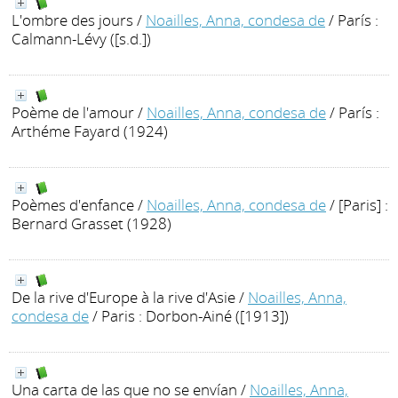
L'ombre des jours
/
Noailles, Anna, condesa de
/ París :
Calmann-Lévy ([s.d.])
Poème de l'amour
/
Noailles, Anna, condesa de
/ París :
Arthéme Fayard (1924)
Poèmes d'enfance
/
Noailles, Anna, condesa de
/ [Paris] :
Bernard Grasset (1928)
De la rive d'Europe à la rive d'Asie
/
Noailles, Anna,
condesa de
/ Paris : Dorbon-Ainé ([1913])
Una carta de las que no se envían
/
Noailles, Anna,