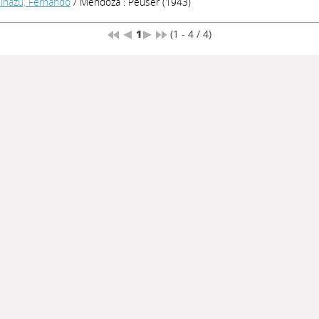
iñazú, Fernando
/ Mendoza : Peuser (1943)
1
(1 - 4 / 4)