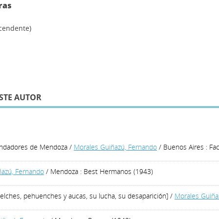
ras
scendente)
STE AUTOR
fundadores de Mendoza
/
Morales Guiñazú, Fernando
/ Buenos Aires : Fac
ñazú, Fernando
/ Mendoza : Best Hermanos (1943)
elches, pehuenches y aucas, su lucha, su desaparición]
/
Morales Guiña