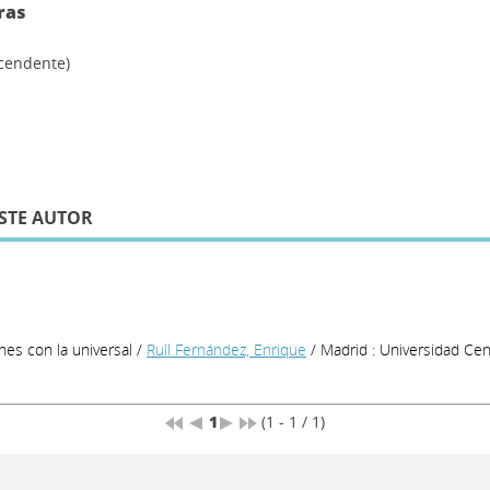
ras
scendente)
STE AUTOR
nes con la universal
/
Rull Fernández, Enrique
/ Madrid : Universidad Cent
1
(1 - 1 / 1)