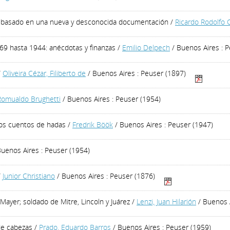
ayo basado en una nueva y desconocida documentación
/
Ricardo Rodolfo C
869 hasta 1944: anécdotas y finanzas
/
Emilio Delpech
/ Buenos Aires : P
/
Oliveira Cézar, Filiberto de
/ Buenos Aires : Peuser (1897)
Romualdo Brughetti
/ Buenos Aires : Peuser (1954)
los cuentos de hadas
/
Fredrik Böök
/ Buenos Aires : Peuser (1947)
uenos Aires : Peuser (1954)
/
Junior Christiano
/ Buenos Aires : Peuser (1876)
Mayer; soldado de Mitre, Lincoln y Juárez
/
Lenzi, Juan Hilarión
/ Buenos A
 de cabezas
/
Prado, Eduardo Barros
/ Buenos Aires : Peuser (1959)