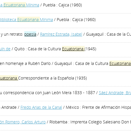
ca
Ecuatoriana
Mínima
/ Puebla : Cajica (1960)
Biblioteca
Ecuatoriana
Mínima
/ Puebla : Cajica (1960)
y un retrato:
poesía
/
Ramírez Estrada, Isabel
/ Guayaquil : Casa de la C
uín de
/ Quito : Casa de la Cultura
Ecuatoriana
(1945)
s en homenaje a Rubén Darío
/ Guayaquil : Casa de la Cultura
Ecuatorian
uatoriana
Correspondiente a la Española (1935)
a su correspondencia con Juan León Mera 1833 - 1887
/
Sáez Andrade, Br
a Andrade
/
Fredo Arias de la Canal
/ México : Frente de Afirmación Hispa
ón Romero, Carlos Arturo
/ Ríobamba : Imprenta Colegio Salesiano Don