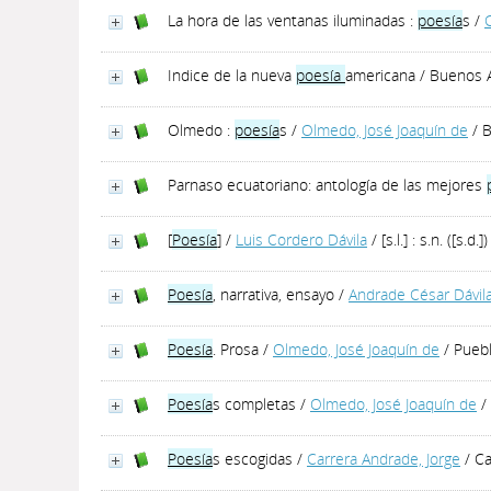
La hora de las ventanas iluminadas :
poesía
s
/
Indice de la nueva
poesía
americana
/ Buenos A
Olmedo :
poesía
s
/
Olmedo, José Joaquín de
/ B
Parnaso ecuatoriano: antología de las mejores
[
Poesía
]
/
Luis Cordero Dávila
/ [s.l.] : s.n. ([s.d.])
Poesía
, narrativa, ensayo
/
Andrade César Dávil
Poesía
. Prosa
/
Olmedo, José Joaquín de
/ Puebla
Poesía
s completas
/
Olmedo, José Joaquín de
/
Poesía
s escogidas
/
Carrera Andrade, Jorge
/ Ca