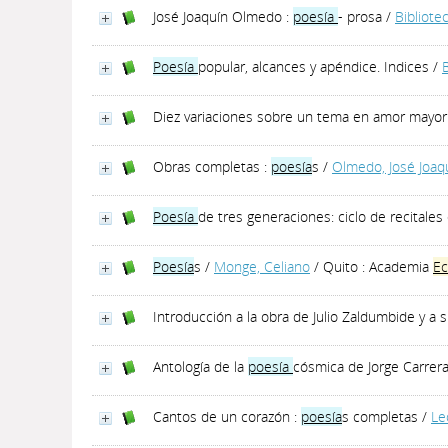
José Joaquín Olmedo :
poesía
- prosa
/
Bibliote
Poesía
popular, alcances y apéndice. Indices
/
Diez variaciones sobre un tema en amor mayor 
Obras completas :
poesía
s
/
Olmedo, José Joaq
Poesía
de tres generaciones: ciclo de recitale
Poesía
s
/
Monge, Celiano
/ Quito : Academia
Ec
Introducción a la obra de Julio Zaldumbide y 
Antología de la
poesía
cósmica de Jorge Carrer
Cantos de un corazón :
poesía
s completas
/
Le