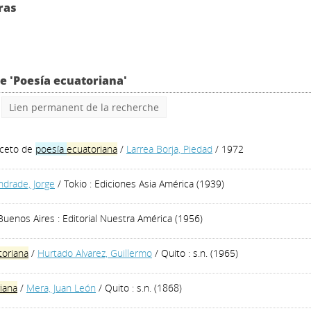
ras
ve 'Poesía ecuatoriana'
Lien permanent de la recherche
oceto de
poesía
ecuatoriana
/
Larrea Borja, Piedad
/ 1972
ndrade, Jorge
/ Tokio : Ediciones Asia América (1939)
Buenos Aires : Editorial Nuestra América (1956)
toriana
/
Hurtado Alvarez, Guillermo
/ Quito : s.n. (1965)
iana
/
Mera, Juan León
/ Quito : s.n. (1868)