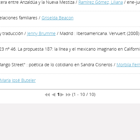
ntera entre Anzaldúa y la Nueva Mestiza
/
Ramírez Gómez, Liliana
/ ene-j
elaciones familiares
/
Griselda Beacon
 y traducción
/
Jenny Brumme
/ Madrid : Iberoamericana. Vervuert (2008)
 23 nº 46. La propuesta 187: la línea y el mexicano imaginario en Californ
Mango Street" : poética de lo cotidiano en Sandra Cisneros
/
Morbila Fer
María José Buteler
1
(1 - 10 / 10)