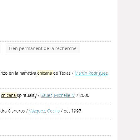
Lien permanent de la recherche
erizo en la narrativa
chicana
de Texas
/
Martín Rodríguez,
e
chicana
spirituality
/
Sauer, Michelle M
/ 2000
ndra Cisneros
/
Vázquez, Cecilia
/ oct 1997