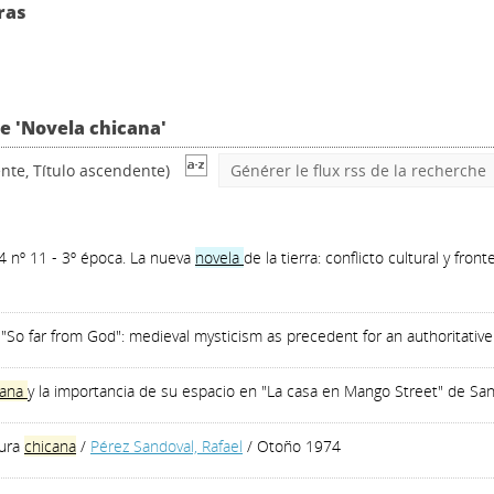
ras
ve 'Novela chicana'
nte, Título ascendente)
Générer le flux rss de la recherche
 4 nº 11 - 3º época. La nueva
novela
de la tierra: conflicto cultural y front
's "So far from God": medieval mysticism as precedent for an authoritativ
cana
y la importancia de su espacio en "La casa en Mango Street" de Sa
tura
chicana
/
Pérez Sandoval, Rafael
/ Otoño 1974