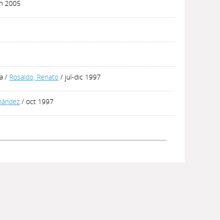
un 2005
ia
/
Rosaldo, Renato
/ jul-dic 1997
nández
/ oct 1997