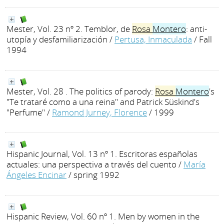
Mester, Vol. 23 nº 2. Temblor, de
Rosa
Montero
: anti-
utopía y desfamiliarización
/
Pertusa, Inmaculada
/ Fall
1994
Mester, Vol. 28 . The politics of parody:
Rosa
Montero
's
"Te trataré como a una reina" and Patrick Süskind's
"Perfume"
/
Ramond Jurney, Florence
/ 1999
Hispanic Journal, Vol. 13 nº 1. Escritoras españolas
actuales: una perspectiva a través del cuento
/
María
Ángeles Encinar
/ spring 1992
Hispanic Review, Vol. 60 nº 1. Men by women in the