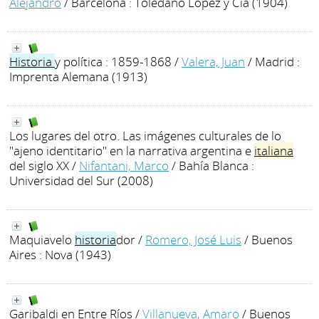
Alejandro
/ Barcelona : Toledano López y Cía (1904)
Historia
y política : 1859-1868
/
Valera, Juan
/ Madrid :
Imprenta Alemana (1913)
Los lugares del otro. Las imágenes culturales de lo
"ajeno identitario" en la narrativa argentina e
italiana
del siglo XX
/
Nifantani, Marco
/ Bahía Blanca :
Universidad del Sur (2008)
Maquiavelo
historia
dor
/
Romero, José Luis
/ Buenos
Aires : Nova (1943)
Garibaldi en Entre Ríos
/
Villanueva, Amaro
/ Buenos