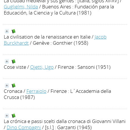
La ciudad medieval y sus gentes : [Italia, siglos XII-XV]
/
Guglielmi, Nilda
/ Buenos Aires : Fundación para la
Educación, la Ciencia y la Cultura (1981)
La civilisation de la renaissance en Italie
/
Jacob
Burckhardt
/ Genève : Gonthier (1958)
Cose viste
/
Ojetti, Ugo
/ Firenze : Sansoni (1951)
Cronaca
/
Ferraiolo
/ Firenze : L´Accademia della
Crusca (1987)
La crónica e passi scelti dalla cronaca di Giovanni Villani
/
Dino Compagni
/ [s.l.] : Garzanti (1945)