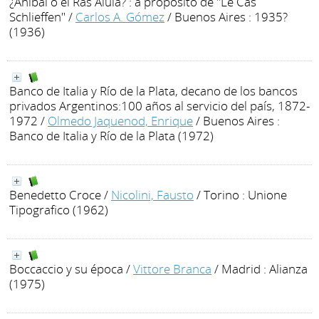
¿Aníbal o el Ras Alula? : a propósito de "Le Cas
Schlieffen"
/
Carlos A. Gómez
/ Buenos Aires : 1935?
(1936)
Banco de Italia y Río de la Plata, decano de los bancos
privados Argentinos:100 años al servicio del país, 1872-
1972
/
Olmedo Jaquenod, Enrique
/ Buenos Aires :
Banco de Italia y Río de la Plata (1972)
Benedetto Croce
/
Nicolini, Fausto
/ Torino : Unione
Tipografico (1962)
Boccaccio y su época
/
Vittore Branca
/ Madrid : Alianza
(1975)