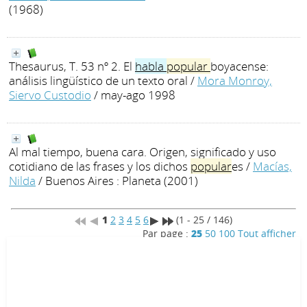
(1968)
Thesaurus, T. 53 nº 2. El
habla
popular
boyacense:
análisis lingüístico de un texto oral
/
Mora Monroy,
Siervo Custodio
/ may-ago 1998
Al mal tiempo, buena cara. Origen, significado y uso
cotidiano de las frases y los dichos
popular
es
/
Macías,
Nilda
/ Buenos Aires : Planeta (2001)
1
2
3
4
5
6
(1 - 25 / 146)
Par page :
25
50
100
Tout afficher