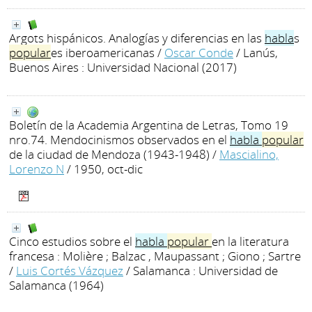
Argots hispánicos. Analogías y diferencias en las
habla
s
popular
es iberoamericanas
/
Oscar Conde
/ Lanús,
Buenos Aires : Universidad Nacional (2017)
Boletín de la Academia Argentina de Letras, Tomo 19
nro.74. Mendocinismos observados en el
habla
popular
de la ciudad de Mendoza (1943-1948)
/
Mascialino,
Lorenzo N
/ 1950, oct-dic
Cinco estudios sobre el
habla
popular
en la literatura
francesa : Molière ; Balzac , Maupassant ; Giono ; Sartre
/
Luis Cortés Vázquez
/ Salamanca : Universidad de
Salamanca (1964)