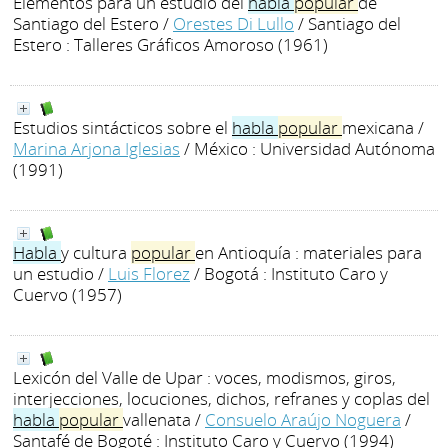
Elementos para un estudio del
habla
popular
de
Santiago del Estero
/
Orestes Di Lullo
/ Santiago del
Estero : Talleres Gráficos Amoroso (1961)
Estudios sintácticos sobre el
habla
popular
mexicana
/
Marina Arjona Iglesias
/ México : Universidad Autónoma
(1991)
Habla
y cultura
popular
en Antioquía : materiales para
un estudio
/
Luis Florez
/ Bogotá : Instituto Caro y
Cuervo (1957)
Lexicón del Valle de Upar : voces, modismos, giros,
interjecciones, locuciones, dichos, refranes y coplas del
habla
popular
vallenata
/
Consuelo Araújo Noguera
/
Santafé de Bogoté : Instituto Caro y Cuervo (1994)