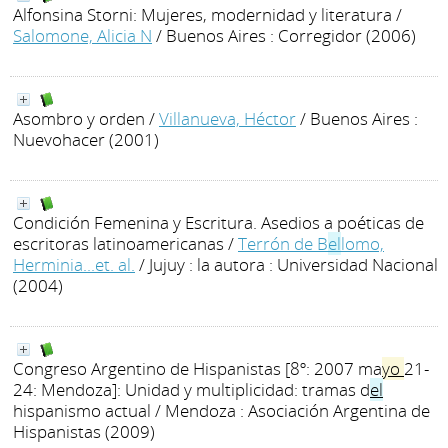
Alfonsina Storni: Mujeres, modernidad y literatura
/
Salomone, Alicia N
/ Buenos Aires : Corregidor (2006)
Asombro y orden
/
Villanueva, Héctor
/ Buenos Aires :
Nuevohacer (2001)
Condición Femenina y Escritura. Asedios a poéticas de
escritoras latinoamericanas
/
Terrón de B
el
lomo,
Herminia...et. al.
/ Jujuy : la autora : Universidad Nacional
(2004)
Congreso Argentino de Hispanistas [8º: 2007 ma
yo
21-
24: Mendoza]: Unidad y multiplicidad: tramas d
el
hispanismo actual
/ Mendoza : Asociación Argentina de
Hispanistas (2009)