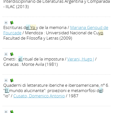
Interdisciplinario de Literaturas Argentina y Comparada
- IILAC (2013)
Escrituras d
el
Yo
y de la memoria
/
Mariana Genoud de
Fourcade
/ Mendoza : Universidad Nacional de Cu
yo
.
Facultad de Filosofía y Letras (2009)
Onetti :
el
ritual de la impostura
/
Verani, Hugo J
/
Caracas : Monte Avila (1981)
Quaderni di letterature iberiche e iberoamericane, nº 6.
"
El
mundo alucinante": proiezioni e metamorfosi d
el
l
"io"
/
Cusato, Domenico Antonio
/ 1987