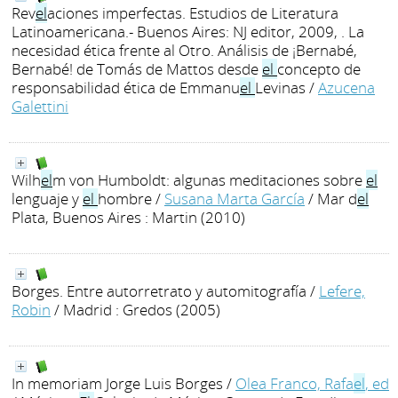
Rev
el
aciones imperfectas. Estudios de Literatura
Latinoamericana.- Buenos Aires: NJ editor, 2009, . La
necesidad ética frente al Otro. Análisis de ¡Bernabé,
Bernabé! de Tomás de Mattos desde
el
concepto de
responsabilidad ética de Emmanu
el
Levinas
/
Azucena
Galettini
Wilh
el
m von Humboldt: algunas meditaciones sobre
el
lenguaje y
el
hombre
/
Susana Marta García
/ Mar d
el
Plata, Buenos Aires : Martin (2010)
Borges. Entre autorretrato y automitografía
/
Lefere,
Robin
/ Madrid : Gredos (2005)
In memoriam Jorge Luis Borges
/
Olea Franco, Rafa
el
, ed