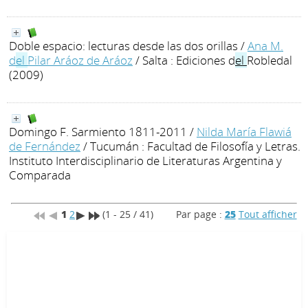
Doble espacio: lecturas desde las dos orillas
/
Ana M.
d
el
Pilar Aráoz de Aráoz
/ Salta : Ediciones d
el
Robledal
(2009)
Domingo F. Sarmiento 1811-2011
/
Nilda María Flawiá
de Fernández
/ Tucumán : Facultad de Filosofía y Letras.
Instituto Interdisciplinario de Literaturas Argentina y
Comparada
1
2
(1 - 25 / 41)
Par page :
25
Tout afficher