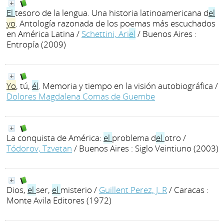
El
tesoro de la lengua. Una historia latinoamericana d
el
yo
. Antología razonada de los poemas más escuchados
en América Latina
/
Schettini, Ari
el
/ Buenos Aires :
Entropía (2009)
Yo
, tú,
él
. Memoria y tiempo en la visión autobiográfica
/
Dolores Magdalena Comas de Guembe
La conquista de América:
el
problema d
el
otro
/
Tódorov, Tzvetan
/ Buenos Aires : Siglo Veintiuno (2003)
Dios,
el
ser,
el
misterio
/
Guillent Perez, J. R
/ Caracas :
Monte Avila Editores (1972)