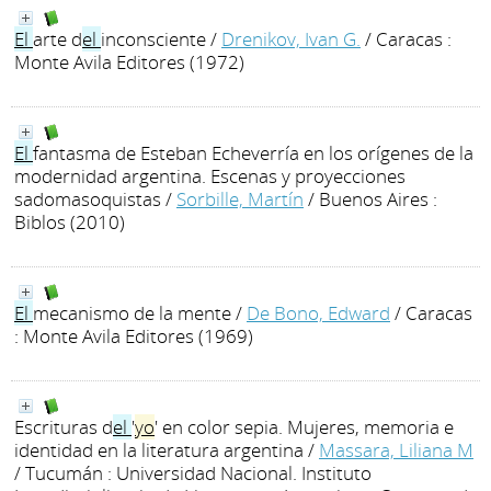
El
arte d
el
inconsciente
/
Drenikov, Ivan G.
/ Caracas :
Monte Avila Editores (1972)
El
fantasma de Esteban Echeverría en los orígenes de la
modernidad argentina. Escenas y proyecciones
sadomasoquistas
/
Sorbille, Martín
/ Buenos Aires :
Biblos (2010)
El
mecanismo de la mente
/
De Bono, Edward
/ Caracas
: Monte Avila Editores (1969)
Escrituras d
el
'
yo
' en color sepia. Mujeres, memoria e
identidad en la literatura argentina
/
Massara, Liliana M
/ Tucumán : Universidad Nacional. Instituto