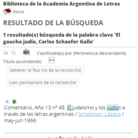
Biblioteca de la Academia Argentina de Letras
Inicio
RESULTADO DE LA BÚSQUEDA
1 resultado(s) búsqueda de la palabra clave 'El
gaucho judío, Carlos Schaefer Gallo'
Clasificado(s) por
(Pertinencia descendente,
Título ascendente)
Générer le flux rss de la recherche
Lien permanent de la recherche
Comentario, Año 13 nº 48.
El
judaísmo y los
judío
s a
través de las letras argentinas
/
Schallman, Lázaro
/
may-jun 1966
1
(1 - 1 / 1)