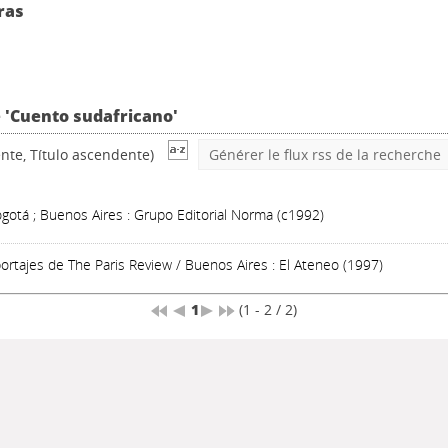
ras
e 'Cuento sudafricano'
nte, Título ascendente)
Générer le flux rss de la recherche
gotá ; Buenos Aires : Grupo Editorial Norma (c1992)
portajes de The Paris Review
/ Buenos Aires : El Ateneo (1997)
1
(1 - 2 / 2)