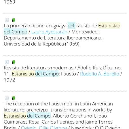
1969
La primera edición uruguaya
del
Fausto de
Estanislao
del
Campo
/
Lauro Ayestarán
/ Montevideo :
Departamento de Literatura Iberoamericana,
Universidad de la República (1959)
Revista de literaturas modernas / Adolfo Ruiz Díaz, no.
11.
Estanislao
del
Campo
: Fausto
/
Rodolfo A. Borello
/
1972
The reception of the Faust motif in Latin American
literature: archetypal transformations in works by
Estanislao
del
Campo
, Alberto Gerchunoff, Joao
Guimaraes Rosa, Carlos Fuentes and Jaime Torres
Bodet
/
Oviedo, Ollie Olympo
/ New York : O.O.Oviedo