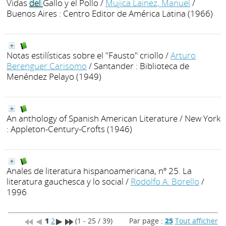
Vidas
del
Gallo y el Pollo
/
Mujica Lainez, Manuel
/
Buenos Aires : Centro Editor de América Latina (1966)
Notas estilísticas sobre el "Fausto" criollo
/
Arturo
Berenguer Carisomo
/ Santander : Biblioteca de
Menéndez Pelayo (1949)
An anthology of Spanish American Literature
/ New York
: Appleton-Century-Crofts (1946)
Anales de literatura hispanoamericana, nº 25. La
literatura gauchesca y lo social
/
Rodolfo A. Borello
/
1996
1
2
(1 - 25 / 39)
Par page :
25
Tout afficher