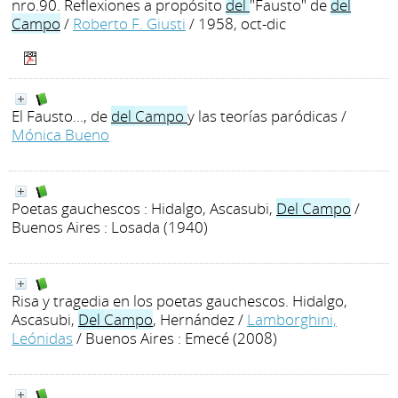
nro.90. Reflexiones a propósito
del
"Fausto" de
del
Campo
/
Roberto F. Giusti
/ 1958, oct-dic
El Fausto..., de
del
Campo
y las teorías paródicas
/
Mónica Bueno
Poetas gauchescos : Hidalgo, Ascasubi,
Del
Campo
/
Buenos Aires : Losada (1940)
Risa y tragedia en los poetas gauchescos. Hidalgo,
Ascasubi,
Del
Campo
, Hernández
/
Lamborghini,
Leónidas
/ Buenos Aires : Emecé (2008)