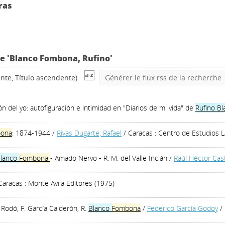
ras
ve 'Blanco Fombona, Rufino'
nte, Título ascendente)
Générer le flux rss de la recherche
ón del yo: autofiguración e intimidad en "Diarios de mi vida" de
Rufino
Bl
ona
: 1874-1944
/
Rivas Dugarte, Rafael
/ Caracas : Centro de Estudios 
lanco
Fombona
- Amado Nervo - R. M. del Valle Inclán
/
Raúl Héctor Cas
Caracas : Monte Avila Editores (1975)
 Rodó, F. García Calderón, R.
Blanco
Fombona
/
Federico García Godoy
/ 