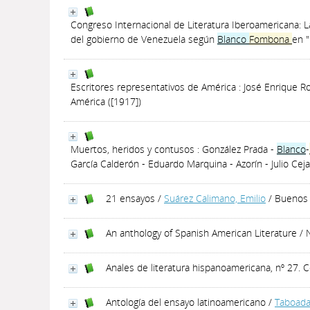
Congreso Internacional de Literatura Iberoamericana: La
del gobierno de Venezuela según
Blanco
Fombona
en 
Escritores representativos de América : José Enrique R
América ([1917])
Muertos, heridos y contusos : González Prada -
Blanco
-
García Calderón - Eduardo Marquina - Azorín - Julio Ceja
21 ensayos
/
Suárez Calimano, Emilio
/ Buenos 
An anthology of Spanish American Literature
/ 
Anales de literatura hispanoamericana, nº 27.
Antología del ensayo latinoamericano
/
Taboada,