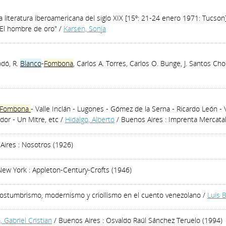
 literatura iberoamericana del siglo XIX [15º: 21-24 enero 1971: Tucson]
"El hombre de oro"
/
Karsen, Sonja
odó, R.
Blanco
-
Fombona
, Carlos A. Torres, Carlos O. Bunge, J. Santos Ch
Fombona
- Valle Inclán - Lugones - Gómez de la Serna - Ricardo León - V
dor - Un Mitre, etc
/
Hidalgo, Alberto
/ Buenos Aires : Imprenta Mercatal
Aires : Nosotros (1926)
New York : Appleton-Century-Crofts (1946)
 Costumbrismo, modernismo y criollismo en el cuento venezolano
/
Luis 
 Gabriel Cristian
/ Buenos Aires : Osvaldo Raúl Sánchez Teruelo (1994)