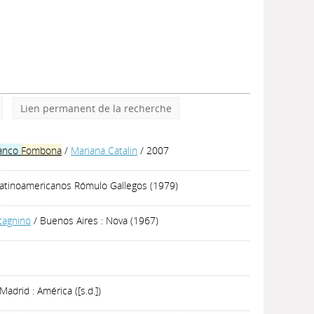
Lien permanent de la recherche
anco
Fombona
/
Mariana Catalin
/ 2007
Latinoamericanos Rómulo Gallegos (1979)
tagnino
/ Buenos Aires : Nova (1967)
Madrid : América ([s.d.])