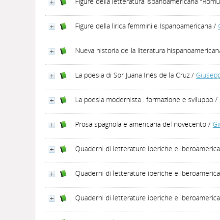
Figure della letteratura ispanoamericana "Rómu
Figure della lirica femminile Ispanoamericana
/
Nueva historia de la literatura hispanoamerican
La poesia di Sor Juana Inés de la Cruz
/
Giusepp
La poesia modernista : formazione e sviluppo
/
Prosa spagnola e americana del novecento
/
Gi
Quaderni di letterature iberiche e iberoamerica
Quaderni di letterature iberiche e iberoamerican
Quaderni di letterature iberiche e iberoamerica