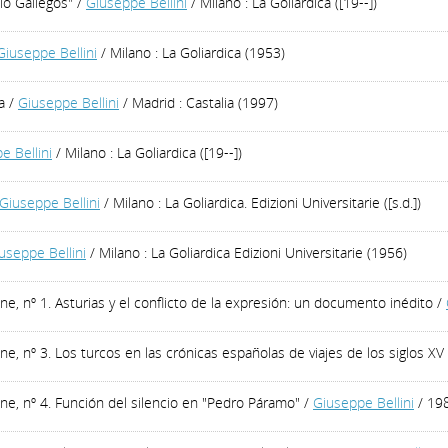
lo Gallegos"
/
Giuseppe Bellini
/ Milano : La Goliardica ([19--])
Giuseppe Bellini
/ Milano : La Goliardica (1953)
a
/
Giuseppe Bellini
/ Madrid : Castalia (1997)
e Bellini
/ Milano : La Goliardica ([19--])
Giuseppe Bellini
/ Milano : La Goliardica. Edizioni Universitarie ([s.d.])
useppe Bellini
/ Milano : La Goliardica Edizioni Universitarie (1956)
ne, nº 1. Asturias y el conflicto de la expresión: un documento inédito
/
e, nº 3. Los turcos en las crónicas españolas de viajes de los siglos XV 
ne, nº 4. Función del silencio en "Pedro Páramo"
/
Giuseppe Bellini
/ 19