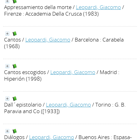
Appressamiento della morte
/
Leopardi, Giacomo
/
Firenze : Accademia Della Crusca (1983)
Cantos
/
Leopardi, Giacomo
/ Barcelona : Carabela
(1968)
Cantos escogidos
/
Leopardi, Giacomo
/ Madrid :
Hiperión (1998)
Dall´epistolario
/
Leopardi, Giacomo
/ Torino : G. B.
Paravia and Co ([1933])
Diálogos
/
Leopardi, Giacomo
/ Buenos Aires : Espasa-