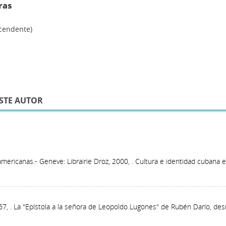
ras
scendente)
STE AUTOR
oamericanas.- Geneve: Librairie Droz, 2000, . Cultura e identidad cubana
267, . La "Epístola a la señora de Leopoldo Lugones" de Rubén Darío, de