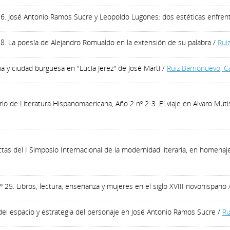
 26. José Antonio Ramos Sucre y Leopoldo Lugones: dos estéticas enfren
 28. La poesía de Alejandro Romualdo en la extensión de su palabra
/
Rui
a y ciudad burguesa en "Lucía Jerez" de José Martí
/
Ruiz Barrionuevo, 
io de Literatura Hispanomaericana, Año 2 nº 2-3. El viaje en Alvaro Mutis
as del I Simposio Internacional de la modernidad literaria, en homenaje
nº 25. Libros, lectura, enseñanza y mujeres en el siglo XVIII novohispano
 del espacio y estrategia del personaje en José Antonio Ramos Sucre
/
Ru