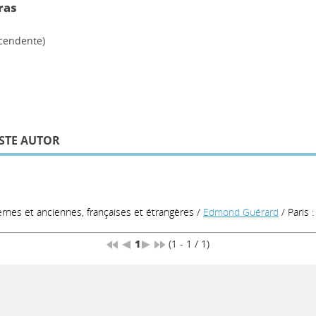
ras
scendente)
STE AUTOR
nes et anciennes, françaises et étrangères
/
Edmond Guérard
/ Paris 
1
(1 - 1 / 1)